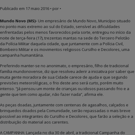
Publicado em
17 maio 2016
• por •
Mundo Novo (MS)-
Um empresário de Mundo Novo, Município situado
no ponto mais extremo ao sul do Estado, sensível as dificuldades
enfrentadas pelos menos favorecidos pela sorte, entregou no início da
noite de terça-feira (17), trezentas mantas na sede do Terceiro Pelotão
da Polícia Militar daquela cidade, que juntamente com a Polícia Civil,
Bombeiro Militar e os movimentos religiosos Cursilho e Decolores, uma
campanha humanitária.
Preferindo manter-se no anonimato, o empresário, filho de tradicional
família mundonovense, diz que resolveu aderir a iniciativa por saber que
muita gente moradora de sua Cidade carece de ajuda e que segundo
previsões meteorológicas, o frio deste ano será curto, porém muito
intenso. “Já pensou um monte de crianças ou idosos passando frio e a
gente que tem como ajudar, não fazer nada”, afirma ele.
As peças doadas, juntamente com centenas de agasalhos, calçados e
brinquedos doados pela Comunidade, serão repassadas o mais breve
possível ao integrantes do Cursilho e Decolores, que farão a seleção e a
distribuição do material aos carentes.
A CAMPANHA: Lançada no dia 30 de abril, a tradicional Campanha do