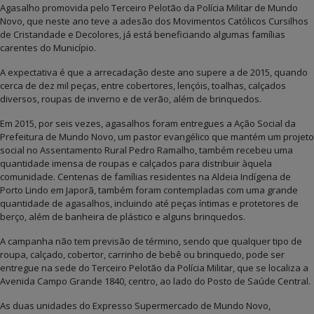
Agasalho promovida pelo Terceiro Pelotão da Polícia Militar de Mundo
Novo, que neste ano teve a adesão dos Movimentos Católicos Cursilhos
de Cristandade e Decolores, já está beneficiando algumas famílias
carentes do Município.
A expectativa é que a arrecadação deste ano supere a de 2015, quando
cerca de dez mil peças, entre cobertores, lençóis, toalhas, calçados
diversos, roupas de inverno e de verão, além de brinquedos.
Em 2015, por seis vezes, agasalhos foram entregues a Ação Social da
Prefeitura de Mundo Novo, um pastor evangélico que mantém um projeto
social no Assentamento Rural Pedro Ramalho, também recebeu uma
quantidade imensa de roupas e calçados para distribuir àquela
comunidade. Centenas de famílias residentes na Aldeia Indígena de
Porto Lindo em Japorã, também foram contempladas com uma grande
quantidade de agasalhos, incluindo até peças íntimas e protetores de
berço, além de banheira de plástico e alguns brinquedos.
A campanha não tem previsão de término, sendo que qualquer tipo de
roupa, calçado, cobertor, carrinho de bebê ou brinquedo, pode ser
entregue na sede do Terceiro Pelotão da Polícia Militar, que se localiza a
Avenida Campo Grande 1840, centro, ao lado do Posto de Saúde Central.
As duas unidades do Expresso Supermercado de Mundo Novo,