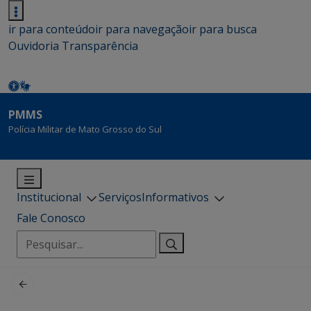
ir para conteúdo
ir para navegação
ir para busca
Ouvidoria
Transparência
PMMS
Polícia Militar de Mato Grosso do Sul
Institucional
Serviços
Informativos
Fale Conosco
Pesquisar
por: