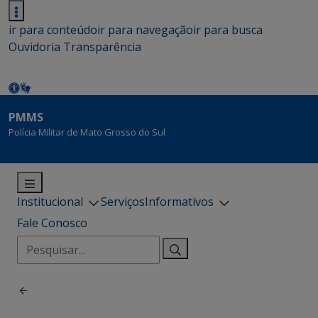
ir para conteúdo
ir para navegação
ir para busca
Ouvidoria
Transparência
PMMS
Polícia Militar de Mato Grosso do Sul
Institucional
Serviços
Informativos
Fale Conosco
Pesquisar
por: