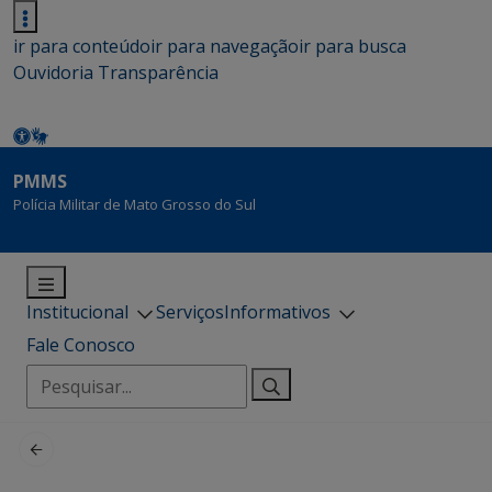
ir para conteúdo
ir para navegação
ir para busca
Ouvidoria
Transparência
PMMS
Polícia Militar de Mato Grosso do Sul
Institucional
Serviços
Informativos
Fale Conosco
Pesquisar
por: