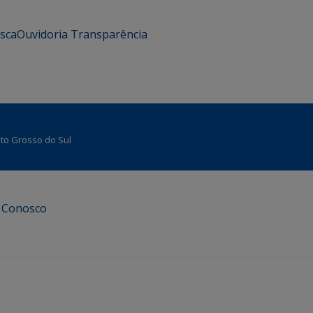
usca
Ouvidoria
Transparência
Mato Grosso do Sul
e Conosco