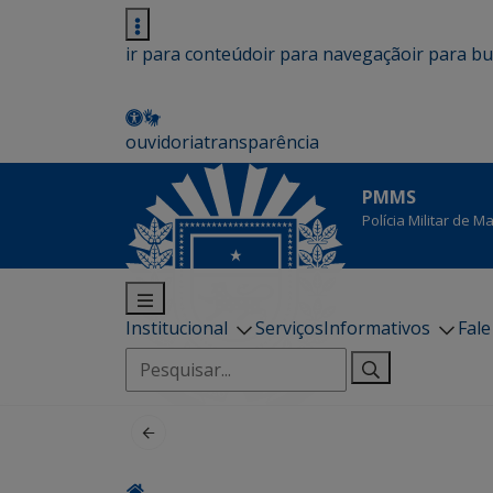
ir para conteúdo
ir para navegação
ir para b
ouvidoria
transparência
PMMS
Polícia Militar de 
Institucional
Serviços
Informativos
Fal
Pesquisar
por: