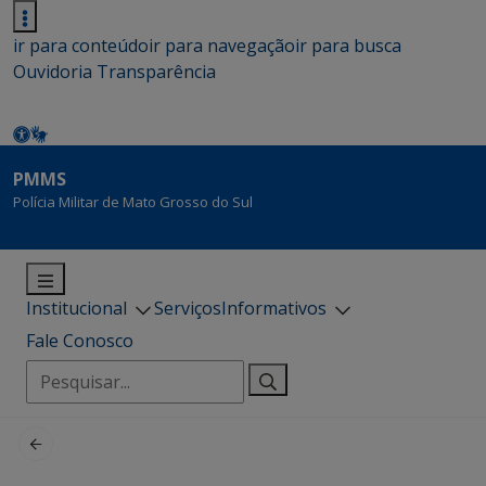
ir para conteúdo
ir para navegação
ir para busca
Ouvidoria
Transparência
PMMS
Polícia Militar de Mato Grosso do Sul
Institucional
Serviços
Informativos
Fale Conosco
Pesquisar
por: