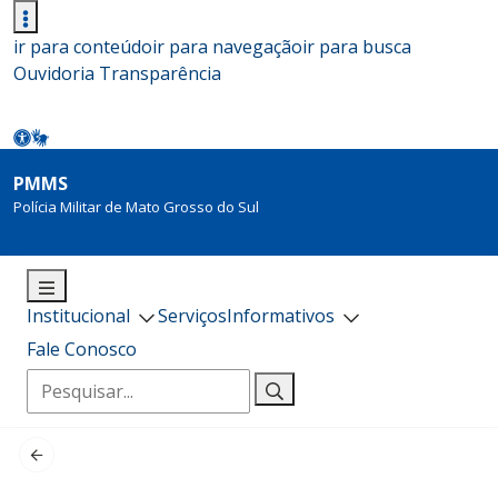
ir para conteúdo
ir para navegação
ir para busca
Ouvidoria
Transparência
PMMS
Polícia Militar de Mato Grosso do Sul
Institucional
Serviços
Informativos
Fale Conosco
Pesquisar
por: