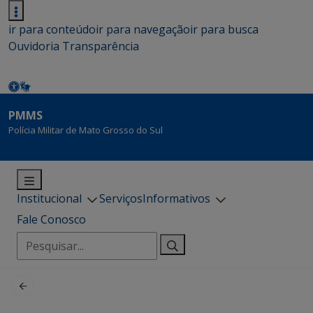
ir para conteúdo
ir para navegação
ir para busca
Ouvidoria
Transparência
PMMS
Polícia Militar de Mato Grosso do Sul
Institucional
Serviços
Informativos
Fale Conosco
Pesquisar
por: