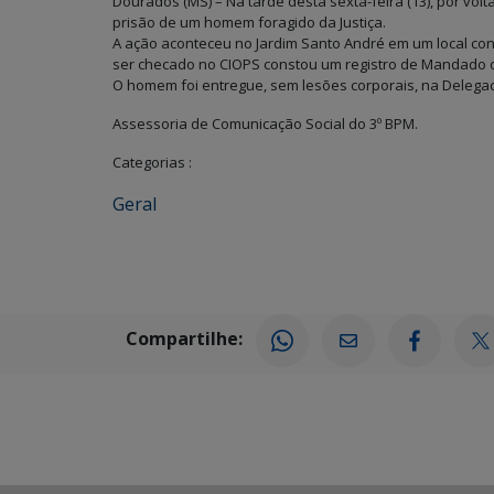
Dourados (MS) – Na tarde desta sexta-feira (13), por volt
prisão de um homem foragido da Justiça.
A ação aconteceu no Jardim Santo André em um local co
ser checado no CIOPS constou um registro de Mandado 
O homem foi entregue, sem lesões corporais, na Delegacia
Assessoria de Comunicação Social do 3º BPM.
Categorias :
Geral
Compartilhe: