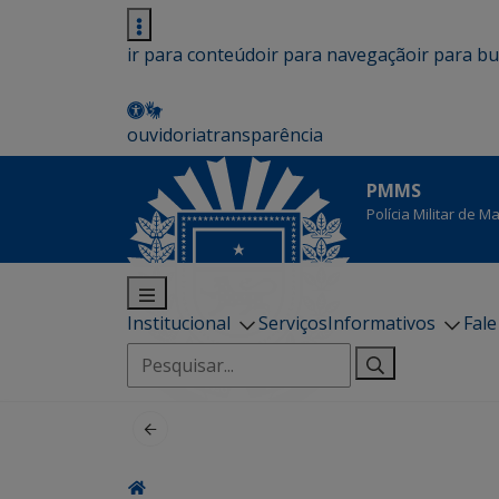
ir para conteúdo
ir para navegação
ir para b
ouvidoria
transparência
PMMS
Polícia Militar de 
Institucional
Serviços
Informativos
Fal
Pesquisar
por: