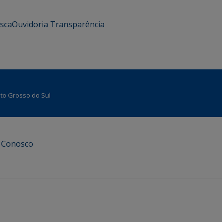
usca
Ouvidoria
Transparência
Mato Grosso do Sul
e Conosco