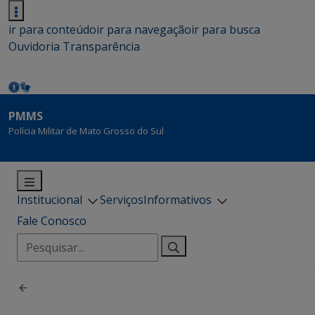
ir para conteúdo
ir para navegação
ir para busca
Ouvidoria
Transparência
PMMS
Polícia Militar de Mato Grosso do Sul
Institucional
Serviços
Informativos
Fale Conosco
Pesquisar
por: