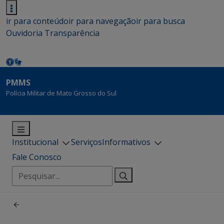
ir para conteúdo
ir para navegação
ir para busca
Ouvidoria
Transparência
PMMS
Polícia Militar de Mato Grosso do Sul
Institucional
Serviços
Informativos
Fale Conosco
Pesquisar
por: