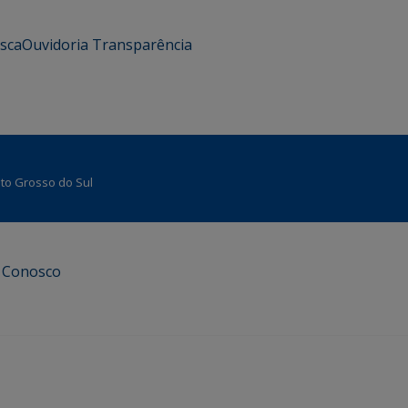
usca
Ouvidoria
Transparência
Mato Grosso do Sul
e Conosco