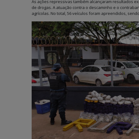
As ações repressivas também alcançaram resultados exp
de drogas. A atuação contra o descaminho e o contraban
agrícolas. No total, 56 veículos foram apreendidos, send