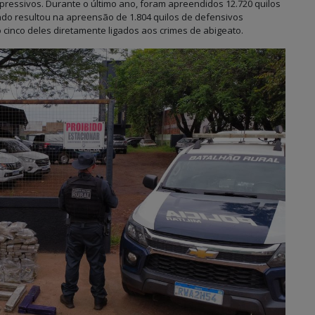
ressivos. Durante o último ano, foram apreendidos 12.720 quilos
do resultou na apreensão de 1.804 quilos de defensivos
o cinco deles diretamente ligados aos crimes de abigeato.