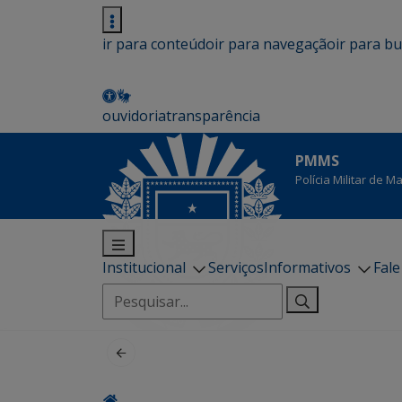
ir para conteúdo
ir para navegação
ir para b
ouvidoria
transparência
PMMS
Polícia Militar de 
Institucional
Serviços
Informativos
Fal
Pesquisar
por: