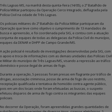
Três Lagoas-MS, na manhã desta quinta-feira (14/05), o 2º Batalhão de
Polícia Militar participou da Operação Cerco Integrado, deflagrada pela
Polícia Civil na cidade de Três Lagoas.
Os policiais militares do 2º Batalhão da Polícia Militar participaram da
Operação que teve como objetivo o cumprimento de 13 mandados de
busca e apreensão, e foi coordenada pela SIG, e contou com a atuação
conjunta de equipes de todas as delegacias da Polícia Civil do município,
equipes da DENAR e DHPP de Campo Grande/MS.
A ação policial é resultado de investigações desenvolvidas pela SIG, com
o apoio e troca de informações com as demais unidades das Polícias Civil
e Militar do município de Três Lagoas/MS, visando a repressão ao tráfico
doméstico e posse ilegal de armas de fogo.
Durante a operação, 5 pessoas foram presas em flagrante por tráfico de
drogas, associação criminosa, posse de arma de fogo de uso restrito,
receptação qualificada e tentativa de homicídio contra agente público,
pois em um dos locais onde foram efetuadas as buscas, o suspeito
efetuou disparos de arma de fogo contra os integrantes das equipes
policiais.
No decorrer da Operação, foram apreendidas grandes quantidades de
substâncias entorpecentes de diversos tipos, cigarros eletrônicos, 2