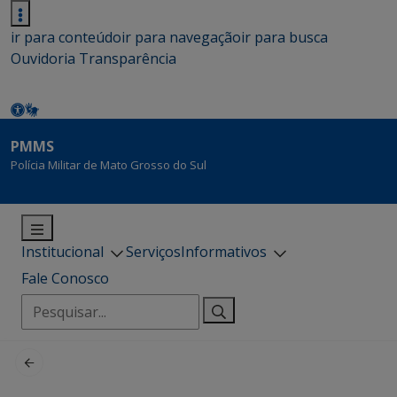
ir para conteúdo
ir para navegação
ir para busca
Ouvidoria
Transparência
PMMS
Polícia Militar de Mato Grosso do Sul
Institucional
Serviços
Informativos
Fale Conosco
Pesquisar
por: