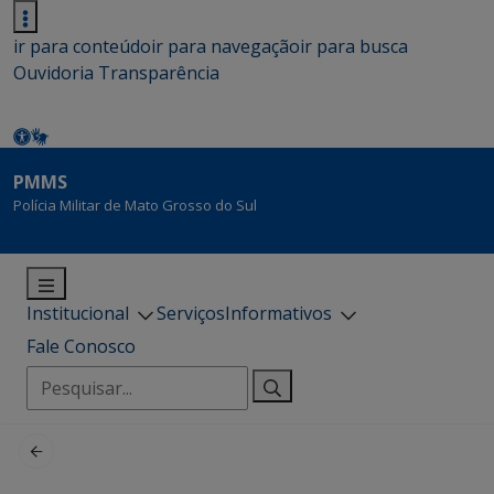
ir para conteúdo
ir para navegação
ir para busca
Ouvidoria
Transparência
PMMS
Polícia Militar de Mato Grosso do Sul
Institucional
Serviços
Informativos
Fale Conosco
Pesquisar
por: