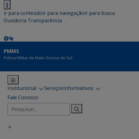
ir para conteúdo
ir para navegação
ir para busca
Ouvidoria
Transparência
PMMS
Polícia Militar de Mato Grosso do Sul
Institucional
Serviços
Informativos
Fale Conosco
Pesquisar
por: