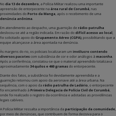
No
dia 13 de dezembro
, a Polícia Militar realizou uma importante
apreensão de entorpecente na
área rural de Corumbá
, nas
proximidades do
Porto da Manga
, após o recebimento de uma
denúncia anônima
.
Em atendimento ao despacho, uma guarnição de
rádio-patrulha
deslocou-se até a região indicada. Em razão do
difícil acesso ao local
,
foi solicitado apoio do
Grupamento Aéreo (CGPA)
, possibilitando que a
equipe alcançasse a área apontada na denúncia.
Às margens do rio, os policiais localizaram um
invólucro contendo
diversos pacotes
com substância de cor e odor análogos à
maconha
.
Após a conferência, constatou-se que o material apreendido totalizava
aproximadamente
34 quilos e 460 gramas
do entorpecente.
Diante dos fatos, a substância foi devidamente apreendida e a
guarnição retornou com apoio da aeronave até a área urbana. Na
sequência, com o apoio da
rádio patrulha de Ladário
, o entorpecente
foi encaminhado à
Primeira Delegacia de Polícia Civil de Corumbá
,
onde foi realizado o registro da ocorrência e adotadas as providências
legais cabíveis.
A Polícia Militar ressalta a importância da
participação da comunidade
,
por meio de denúncias, que contribuem de forma decisiva para o