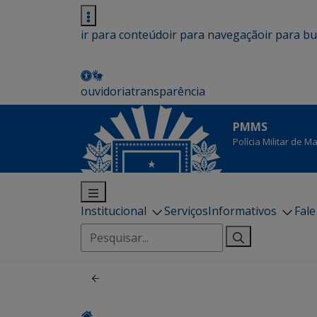
ir para conteúdo
ir para navegação
ir para b
ouvidoria
transparência
PMMS
Polícia Militar de 
Institucional
Serviços
Informativos
Fal
Pesquisar
por: