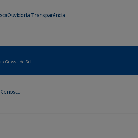
usca
Ouvidoria
Transparência
Mato Grosso do Sul
e Conosco