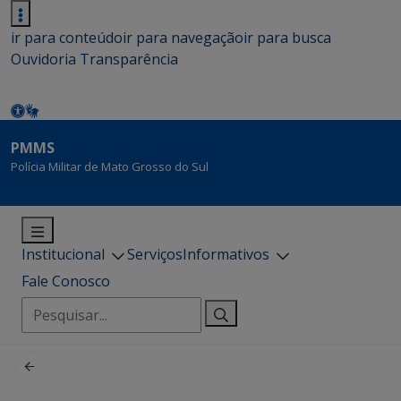
ir para conteúdo
ir para navegação
ir para busca
Ouvidoria
Transparência
PMMS
Polícia Militar de Mato Grosso do Sul
Institucional
Serviços
Informativos
Fale Conosco
Pesquisar
por: