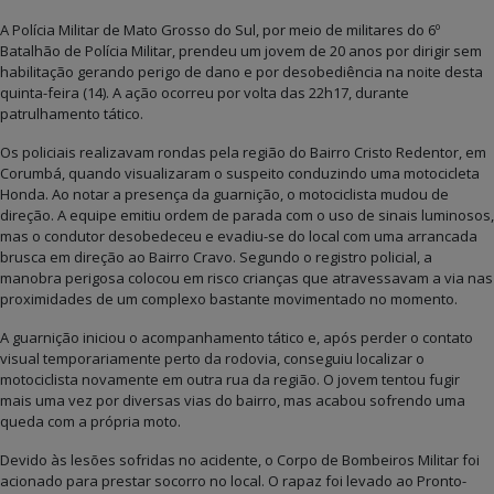
A Polícia Militar de Mato Grosso do Sul, por meio de militares do 6º
Batalhão de Polícia Militar, prendeu um jovem de 20 anos por dirigir sem
habilitação gerando perigo de dano e por desobediência na noite desta
quinta-feira (14). A ação ocorreu por volta das 22h17, durante
patrulhamento tático.
Os policiais realizavam rondas pela região do Bairro Cristo Redentor, em
Corumbá, quando visualizaram o suspeito conduzindo uma motocicleta
Honda. Ao notar a presença da guarnição, o motociclista mudou de
direção. A equipe emitiu ordem de parada com o uso de sinais luminosos,
mas o condutor desobedeceu e evadiu-se do local com uma arrancada
brusca em direção ao Bairro Cravo. Segundo o registro policial, a
manobra perigosa colocou em risco crianças que atravessavam a via nas
proximidades de um complexo bastante movimentado no momento.
A guarnição iniciou o acompanhamento tático e, após perder o contato
visual temporariamente perto da rodovia, conseguiu localizar o
motociclista novamente em outra rua da região. O jovem tentou fugir
mais uma vez por diversas vias do bairro, mas acabou sofrendo uma
queda com a própria moto.
Devido às lesões sofridas no acidente, o Corpo de Bombeiros Militar foi
acionado para prestar socorro no local. O rapaz foi levado ao Pronto-