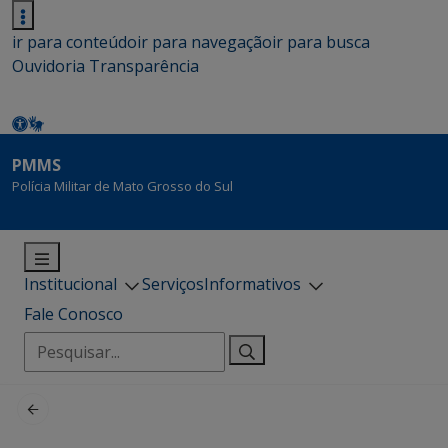
ir para conteúdo
ir para navegação
ir para busca
Ouvidoria
Transparência
PMMS
Polícia Militar de Mato Grosso do Sul
Institucional
Serviços
Informativos
Fale Conosco
Pesquisar
por: