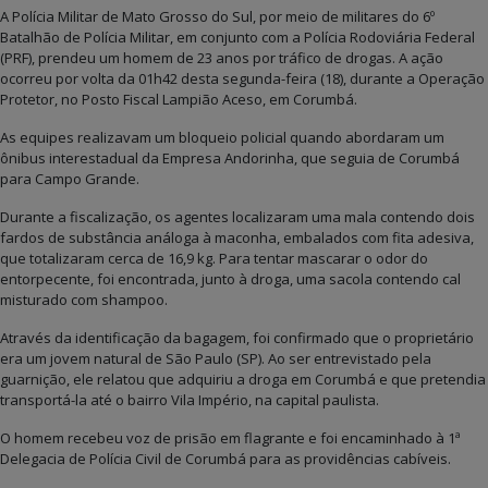
A Polícia Militar de Mato Grosso do Sul, por meio de militares do 6º
Batalhão de Polícia Militar, em conjunto com a Polícia Rodoviária Federal
(PRF), prendeu um homem de 23 anos por tráfico de drogas. A ação
ocorreu por volta da 01h42 desta segunda-feira (18), durante a Operação
Protetor, no Posto Fiscal Lampião Aceso, em Corumbá.
As equipes realizavam um bloqueio policial quando abordaram um
ônibus interestadual da Empresa Andorinha, que seguia de Corumbá
para Campo Grande.
Durante a fiscalização, os agentes localizaram uma mala contendo dois
fardos de substância análoga à maconha, embalados com fita adesiva,
que totalizaram cerca de 16,9 kg. Para tentar mascarar o odor do
entorpecente, foi encontrada, junto à droga, uma sacola contendo cal
misturado com shampoo.
Através da identificação da bagagem, foi confirmado que o proprietário
era um jovem natural de São Paulo (SP). Ao ser entrevistado pela
guarnição, ele relatou que adquiriu a droga em Corumbá e que pretendia
transportá-la até o bairro Vila Império, na capital paulista.
O homem recebeu voz de prisão em flagrante e foi encaminhado à 1ª
Delegacia de Polícia Civil de Corumbá para as providências cabíveis.