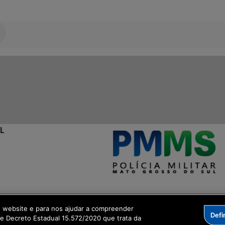
L
l
o website e para nos ajudar a compreender
Defi
me Decreto Estadual 15.572/2020 que trata da