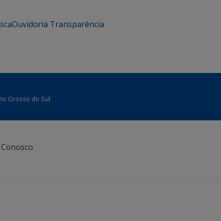
usca
Ouvidoria
Transparência
Mato Grosso do Sul
e Conosco