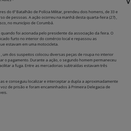
V
ares do 6º Batalhão de Polícia Militar, prendeu dois homens, de 33 e
rso de pessoas. A ação ocorreu na manhã desta quarta-feira (27) ,
osco, no município de Corumbá.
o quando foi acionada pelo presidente da associação da feira. O
cado furto no interior do comércio local e repassou as
, que estavam em uma motocicleta.
 , um dos suspeitos colocou diversas peças de roupa no interior
etuar o pagamento. Durante a ação, o segundo homem permaneceu
ilitar a fuga. Entre as mercadorias subtraídas estavam três
ias e conseguiu localizar e interceptar a dupla a aproximadamente
m voz de prisão e foram encaminhados à Primeira Delegacia de
veis.