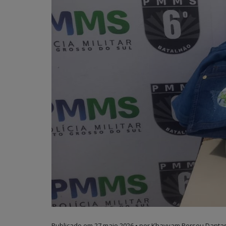
Publicado em
27 maio 2026
• por Khayyam Perseu Dantas