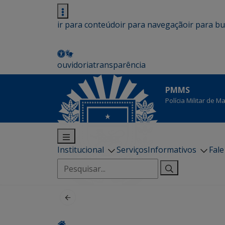
ir para conteúdo
ir para navegação
ir para b
ouvidoria
transparência
PMMS
Polícia Militar de 
Institucional
Serviços
Informativos
Fal
Pesquisar
por: