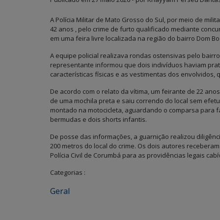
A Polícia Militar de Mato Grosso do Sul, por meio de milit
42 anos , pelo crime de furto qualificado mediante concu
em uma feira livre localizada na região do bairro Dom B
A equipe policial realizava rondas ostensivas pelo bairr
representante informou que dois indivíduos haviam prati
características físicas e as vestimentas dos envolvidos
De acordo com o relato da vítima, um feirante de 22 anos
de uma mochila preta e saiu correndo do local sem ef
montado na motocicleta, aguardando o comparsa para fac
bermudas e dois shorts infantis.
De posse das informações, a guarnição realizou diligênc
200 metros do local do crime. Os dois autores recebera
Polícia Civil de Corumbá para as providências legais cabí
Categorias :
Geral