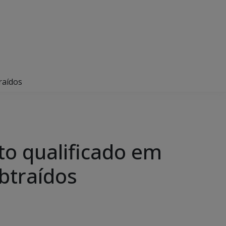
raídos
to qualificado em
ubtraídos