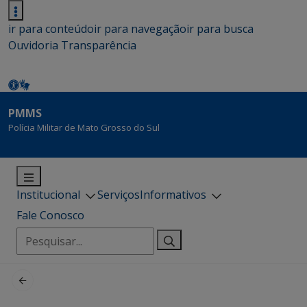
ir para conteúdo
ir para navegação
ir para busca
Ouvidoria
Transparência
PMMS
Polícia Militar de Mato Grosso do Sul
Institucional
Serviços
Informativos
Fale Conosco
Pesquisar
por: