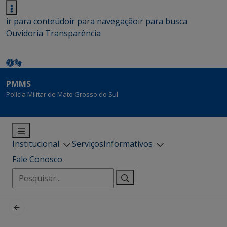
ir para conteúdo
ir para navegação
ir para busca
Ouvidoria
Transparência
PMMS
Polícia Militar de Mato Grosso do Sul
Institucional
Serviços
Informativos
Fale Conosco
Pesquisar
por: