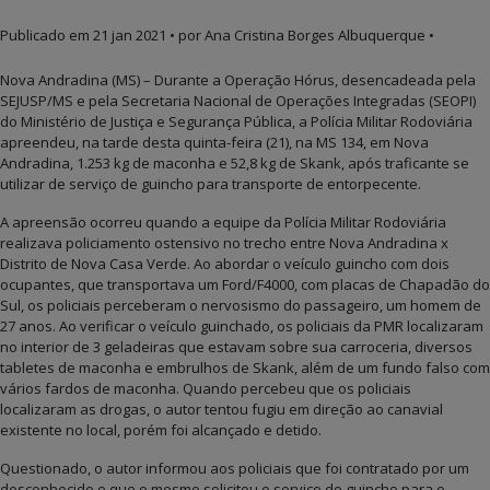
Publicado em
21 jan 2021
• por Ana Cristina Borges Albuquerque •
Nova Andradina (MS) – Durante a Operação Hórus, desencadeada pela
SEJUSP/MS e pela Secretaria Nacional de Operações Integradas (SEOPI)
do Ministério de Justiça e Segurança Pública, a Polícia Militar Rodoviária
apreendeu, na tarde desta quinta-feira (21), na MS 134, em Nova
Andradina, 1.253 kg de maconha e 52,8 kg de Skank, após traficante se
utilizar de serviço de guincho para transporte de entorpecente.
A apreensão ocorreu quando a equipe da Polícia Militar Rodoviária
realizava policiamento ostensivo no trecho entre Nova Andradina x
Distrito de Nova Casa Verde. Ao abordar o veículo guincho com dois
ocupantes, que transportava um Ford/F4000, com placas de Chapadão do
Sul, os policiais perceberam o nervosismo do passageiro, um homem de
27 anos. Ao verificar o veículo guinchado, os policiais da PMR localizaram
no interior de 3 geladeiras que estavam sobre sua carroceria, diversos
tabletes de maconha e embrulhos de Skank, além de um fundo falso com
vários fardos de maconha. Quando percebeu que os policiais
localizaram as drogas, o autor tentou fugiu em direção ao canavial
existente no local, porém foi alcançado e detido.
Questionado, o autor informou aos policiais que foi contratado por um
desconhecido e que o mesmo solicitou o serviço do guincho para o