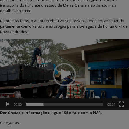
transporte do ilícito até o estado de Minas Gerais, não dando mais
detalhes do crime.
Diante dos fatos, o autor recebeu voz de prisão, sendo encaminhando
juntamente com o veículo e as drogas para a Delegacia de Polícia Civil de
Nova Andradina.
Tocador
de
vídeo
00:00
00:14
Denúncias e informações: ligue 198 e fale com a PMR.
Categorias :