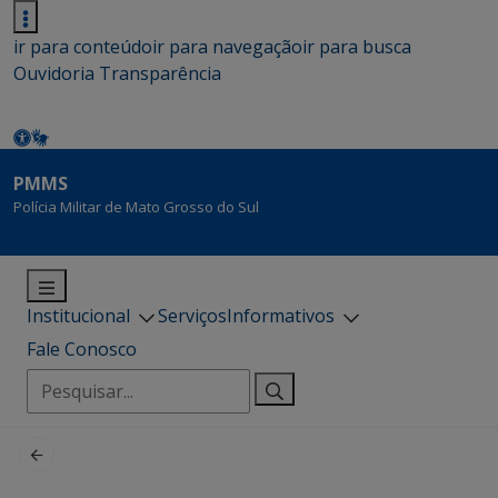
ir para conteúdo
ir para navegação
ir para busca
Ouvidoria
Transparência
PMMS
Polícia Militar de Mato Grosso do Sul
Institucional
Serviços
Informativos
Fale Conosco
Pesquisar
por: