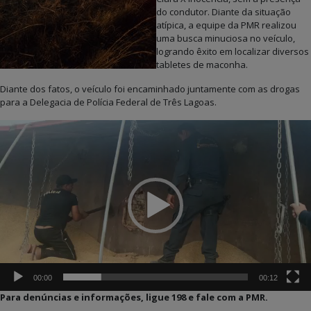
do condutor. Diante da situação
atípica, a equipe da PMR realizou
uma busca minuciosa no veículo,
logrando êxito em localizar diversos
tabletes de maconha.
Diante dos fatos, o veículo foi encaminhado juntamente com as drogas
para a Delegacia de Polícia Federal de Três Lagoas.
Tocador
de
vídeo
00:00
00:12
Para denúncias e informações, ligue 198 e fale com a PMR.