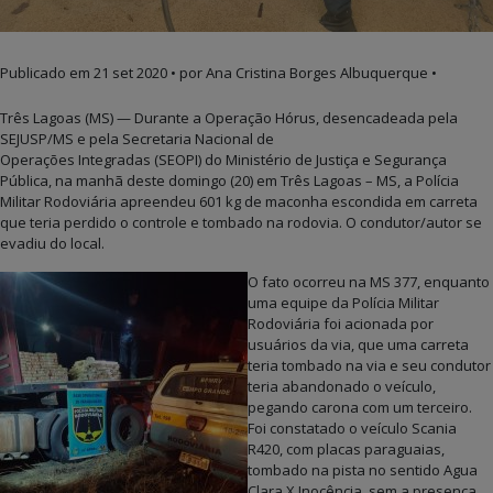
Publicado em
21 set 2020
• por Ana Cristina Borges Albuquerque •
Três Lagoas (MS) — Durante a Operação Hórus, desencadeada pela
SEJUSP/MS e pela Secretaria Nacional de
Operações Integradas (SEOPI) do Ministério de Justiça e Segurança
Pública, na manhã deste domingo (20) em Três Lagoas – MS, a Polícia
Militar Rodoviária apreendeu 601 kg de maconha escondida em carreta
que teria perdido o controle e tombado na rodovia. O condutor/autor se
evadiu do local.
O fato ocorreu na MS 377, enquanto
uma equipe da Polícia Militar
Rodoviária foi acionada por
usuários da via, que uma carreta
teria tombado na via e seu condutor
teria abandonado o veículo,
pegando carona com um terceiro.
Foi constatado o veículo Scania
R420, com placas paraguaias,
tombado na pista no sentido Agua
Clara X Inocência, sem a presença