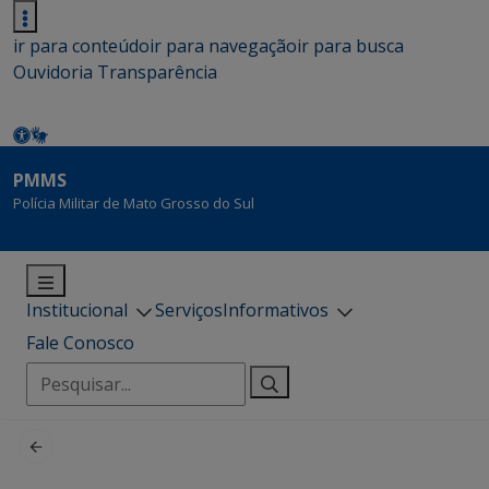
ir para conteúdo
ir para navegação
ir para busca
Ouvidoria
Transparência
PMMS
Polícia Militar de Mato Grosso do Sul
Institucional
Serviços
Informativos
Fale Conosco
Pesquisar
por: