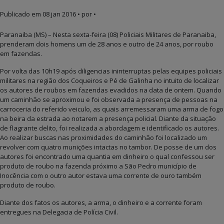
Publicado em
08 jan 2016
• por •
Paranaiba (MS) – Nesta sexta-feira (08) Policiais Militares de Paranaiba,
prenderam dois homens um de 28 anos e outro de 24 anos, por roubo
em fazendas.
Por volta das 10h19 após diligencias ininterruptas pelas equipes policiais
militares na região dos Coqueiros e Pé de Galinha no intuito de localizar
os autores de roubos em fazendas evadidos na data de ontem. Quando
um caminhão se aproximou e foi observada a presença de pessoas na
carroceria do referido veiculo, as quais arremessaram uma arma de fogo
na beira da estrada ao notarem a presença policial. Diante da situação
de flagrante delito, foi realizada a abordagem e identificado os autores.
Ao realizar buscas nas proximidades do caminhão foi localizado um
revolver com quatro munições intactas no tambor. De posse de um dos
autores foi encontrado uma quantia em dinheiro o qual confessou ser
produto de roubo na fazenda próximo a São Pedro município de
Inocência com o outro autor estava uma corrente de ouro também
produto de roubo.
Diante dos fatos os autores, a arma, o dinheiro e a corrente foram
entregues na Delegacia de Polícia Civil.