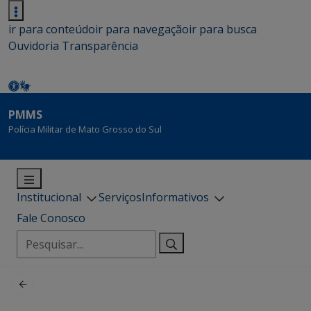
ir para conteúdo
ir para navegação
ir para busca
Ouvidoria
Transparência
PMMS
Polícia Militar de Mato Grosso do Sul
Institucional
Serviços
Informativos
Fale Conosco
Pesquisar
por: