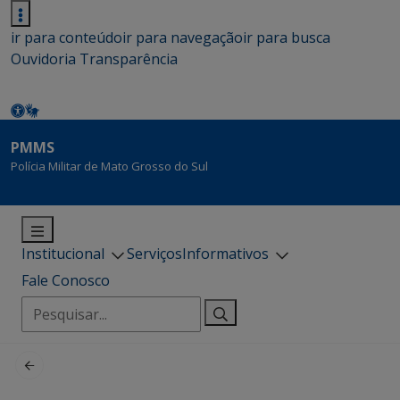
ir para conteúdo
ir para navegação
ir para busca
Ouvidoria
Transparência
PMMS
Polícia Militar de Mato Grosso do Sul
Institucional
Serviços
Informativos
Fale Conosco
Pesquisar
por: