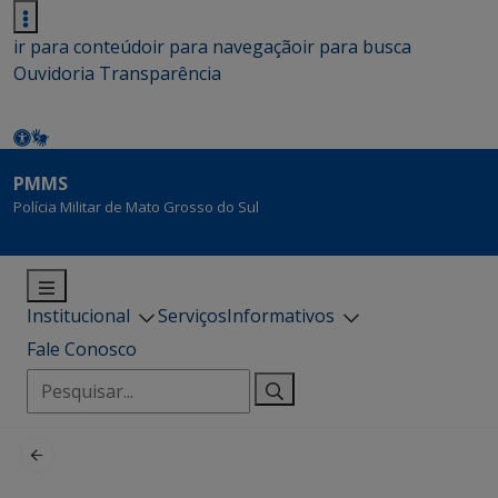
ir para conteúdo
ir para navegação
ir para busca
Ouvidoria
Transparência
PMMS
Polícia Militar de Mato Grosso do Sul
Institucional
Serviços
Informativos
Fale Conosco
Pesquisar
por: