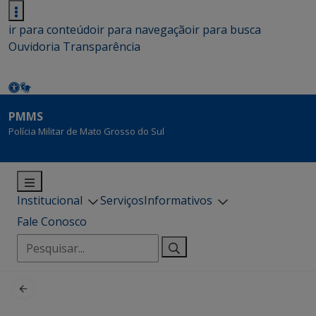
ir para conteúdo
ir para navegação
ir para busca
Ouvidoria
Transparência
PMMS
Polícia Militar de Mato Grosso do Sul
Institucional
Serviços
Informativos
Fale Conosco
Pesquisar
por: