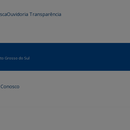
usca
Ouvidoria
Transparência
Mato Grosso do Sul
e Conosco