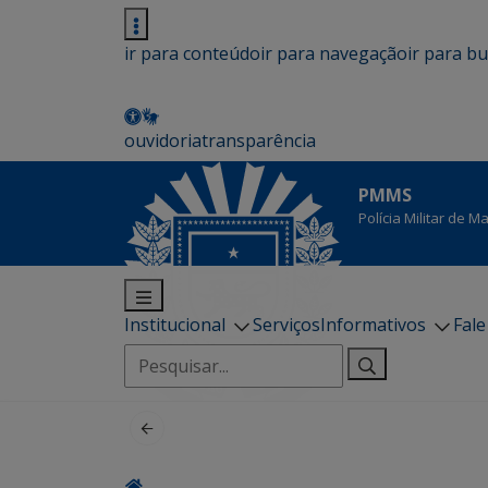
ir para conteúdo
ir para navegação
ir para b
ouvidoria
transparência
PMMS
Polícia Militar de 
Institucional
Serviços
Informativos
Fal
Pesquisar
por: