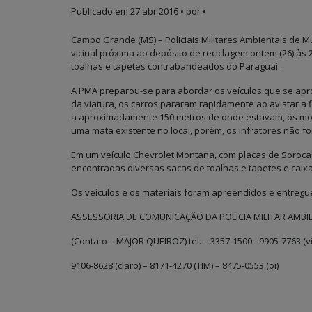
Publicado em
27 abr 2016
• por •
Campo Grande (MS) – Policiais Militares Ambientais de
vicinal próxima ao depósito de reciclagem ontem (26) às
toalhas e tapetes contrabandeados do Paraguai.
A PMA preparou-se para abordar os veículos que se aprox
da viatura, os carros pararam rapidamente ao avistar a f
a aproximadamente 150 metros de onde estavam, os mot
uma mata existente no local, porém, os infratores não fo
Em um veículo Chevrolet Montana, com placas de Soroca
encontradas diversas sacas de toalhas e tapetes e caix
Os veículos e os materiais foram apreendidos e entregu
ASSESSORIA DE COMUNICAÇÃO DA POLÍCIA MILITAR AMBI
(Contato – MAJOR QUEIROZ) tel. – 3357-1500– 9905-7763 (v
9106-8628 (claro) – 8171-4270 (TIM) – 8475-0553 (oi)