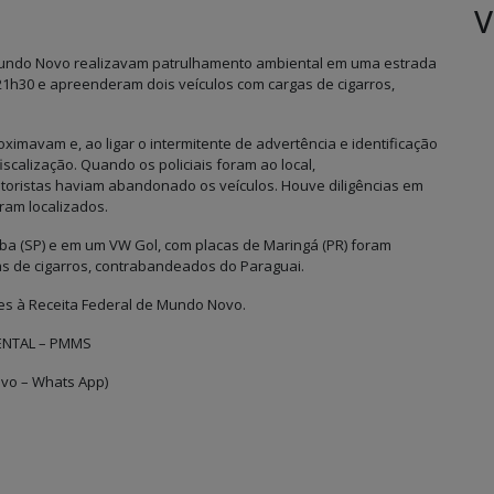
V
 Mundo Novo realizavam patrulhamento ambiental em uma estrada
 21h30 e apreenderam dois veículos com cargas de cigarros,
imavam e, ao ligar o intermitente de advertência e identificação
iscalização. Quando os policiais foram ao local,
oristas haviam abandonado os veículos. Houve diligências em
ram localizados.
ba (SP) e em um VW Gol, com placas de Maringá (PR) foram
as de cigarros, contrabandeados do Paraguai.
es à Receita Federal de Mundo Novo.
ENTAL – PMMS
ivo – Whats App)