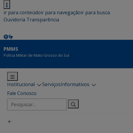
ir para conteúdo
ir para navegação
ir para busca
Ouvidoria
Transparência
PMMS
Polícia Militar de Mato Grosso do Sul
Institucional
Serviços
Informativos
Fale Conosco
Pesquisar
por: