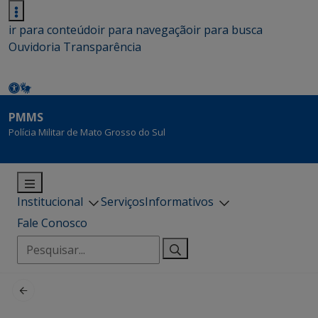
ir para conteúdo
ir para navegação
ir para busca
Ouvidoria
Transparência
PMMS
Polícia Militar de Mato Grosso do Sul
Institucional
Serviços
Informativos
Fale Conosco
Pesquisar
por: