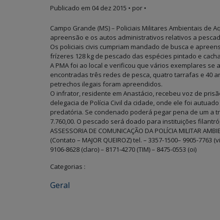
Publicado em
04 dez 2015
• por •
Campo Grande (MS) – Policiais Militares Ambientais de A
apreensão e os autos administrativos relativos a pescad
Os policiais civis cumpriam mandado de busca e apreen
frízeres 128 kg de pescado das espécies pintado e cacha
A PMA foi ao local e verificou que vários exemplares s
encontradas três redes de pesca, quatro tarrafas e 40 an
petrechos ilegais foram apreendidos.
O infrator, residente em Anastácio, recebeu voz de pris
delegacia de Polícia Civil da cidade, onde ele foi autu
predatória. Se condenado poderá pegar pena de um a t
7.760,00. O pescado será doado para instituições filantró
ASSESSORIA DE COMUNICAÇÃO DA POLÍCIA MILITAR AMBI
(Contato – MAJOR QUEIROZ) tel. – 3357-1500– 9905-7763 (v
9106-8628 (claro) – 8171-4270 (TIM) – 8475-0553 (oi)
Categorias :
Geral