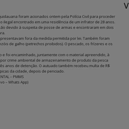
V
quidauana foram acionados ontem pela Polícia Civil para proceder
o ilegal encontrado em uma residência de um infrator de 28 anos.
são devido à suspeita de posse de armas e encontraram em dois
ra.
e apresentavam fora da medida permitida por lei. Também foram
zóis de galho (petrechos proibidos). O pescado, os frízeres e os
ão e foi encaminhado, juntamente com o material apreendido, à
ado por crime ambiental de armazenamento de produto da pesca
rês anos de detenção. O autuado também recebeu multa de R$
picas da cidade, depois de periciado.
ENTAL – PMMS
ivo – Whats App)