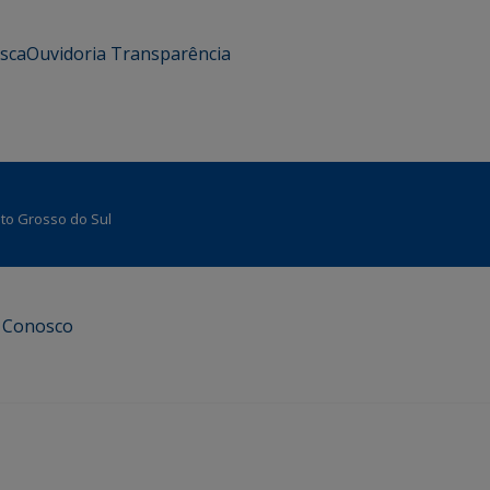
usca
Ouvidoria
Transparência
Mato Grosso do Sul
e Conosco