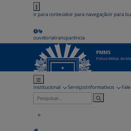
ir para conteúdo
ir para navegação
ir para b
ouvidoria
transparência
PMMS
Polícia Militar de 
Institucional
Serviços
Informativos
Fal
Pesquisar
por: