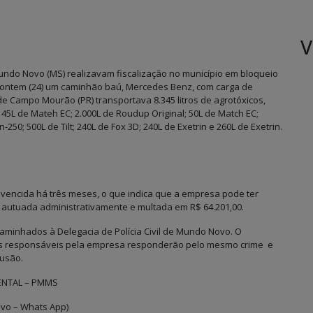
V
Mundo Novo (MS) realizavam fiscalização no município em bloqueio
e ontem (24) um caminhão baú, Mercedes Benz, com carga de
de Campo Mourão (PR) transportava 8.345 litros de agrotóxicos,
45L de Mateh EC; 2.000L de Roudup Original; 50L de Match EC;
250; 500L de Tilt; 240L de Fox 3D; 240L de Exetrin e 260L de Exetrin.
 vencida há três meses, o que indica que a empresa pode ter
 autuada administrativamente e multada em R$ 64.201,00.
aminhados à Delegacia de Polícia Civil de Mundo Novo. O
e os responsáveis pela empresa responderão pelo mesmo crime e
usão.
ENTAL – PMMS
ivo – Whats App)