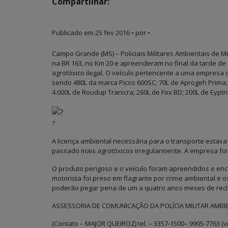
Compartilhar:
Publicado em
25 fev 2016
• por •
Campo Grande (MS) – Policiais Militares Ambientais de 
na BR 163, no Km 20 e apreenderam no final da tarde d
agrotóxico ilegal. O veículo pertencente a uma empresa 
sendo 480L da marca Picos 600SC; 70L de Aprogeh Prima; 
4.000L de Roudup Tranicra; 260L de Fox BD; 200L de Eyptrin-
?
A licença ambiental necessária para o transporte estava
passado mais agrotóxicos irregularmente. A empresa foi
O produto perigoso e o veículo foram apreendidos e enc
motorista foi preso em flagrante por crime ambiental 
poderão pegar pena de um a quatro anos meses de recl
ASSESSORIA DE COMUNICAÇÃO DA POLÍCIA MILITAR AMBI
(Contato – MAJOR QUEIROZ) tel. – 3357-1500– 9905-7763 (v