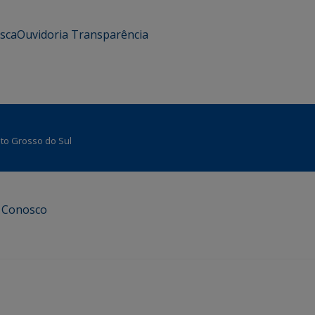
usca
Ouvidoria
Transparência
Mato Grosso do Sul
e Conosco