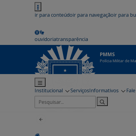
ir para conteúdo
ir para navegação
ir para b
ouvidoria
transparência
PMMS
Polícia Militar de 
Institucional
Serviços
Informativos
Fal
Pesquisar
por: