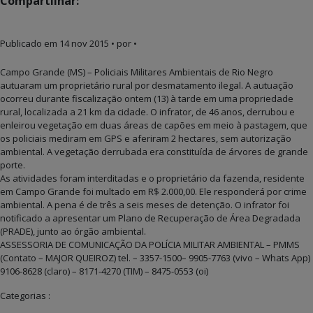
Compartilhar:
Publicado em
14 nov 2015
• por •
Campo Grande (MS) – Policiais Militares Ambientais de Rio Negro
autuaram um proprietário rural por desmatamento ilegal. A autuação
ocorreu durante fiscalização ontem (13) à tarde em uma propriedade
rural, localizada a 21 km da cidade. O infrator, de 46 anos, derrubou e
enleirou vegetação em duas áreas de capões em meio à pastagem, que
os policiais mediram em GPS e aferiram 2 hectares, sem autorização
ambiental. A vegetação derrubada era constituída de árvores de grande
porte.
As atividades foram interditadas e o proprietário da fazenda, residente
em Campo Grande foi multado em R$ 2.000,00. Ele responderá por crime
ambiental. A pena é de três a seis meses de detenção. O infrator foi
notificado a apresentar um Plano de Recuperação de Área Degradada
(PRADE), junto ao órgão ambiental.
ASSESSORIA DE COMUNICAÇÃO DA POLÍCIA MILITAR AMBIENTAL – PMMS
(Contato – MAJOR QUEIROZ) tel. – 3357-1500– 9905-7763 (vivo – Whats App)
9106-8628 (claro) – 8171-4270 (TIM) – 8475-0553 (oi)
Categorias :