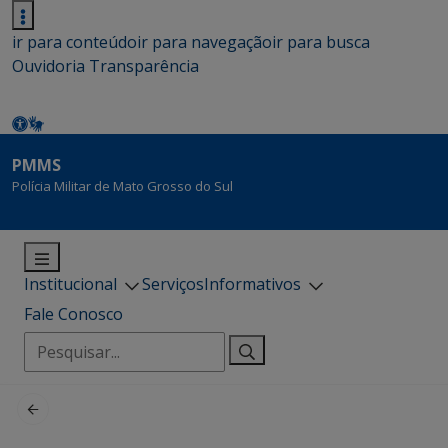
ir para conteúdo
ir para navegação
ir para busca
Ouvidoria
Transparência
PMMS
Polícia Militar de Mato Grosso do Sul
Institucional
Serviços
Informativos
Fale Conosco
Pesquisar
por: