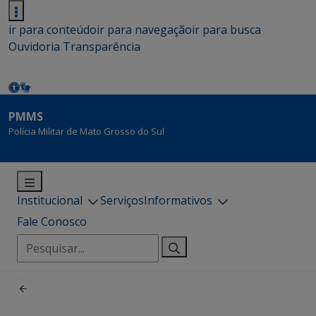
ir para conteúdo
ir para navegação
ir para busca
Ouvidoria
Transparência
PMMS
Polícia Militar de Mato Grosso do Sul
Institucional
Serviços
Informativos
Fale Conosco
Pesquisar
por: