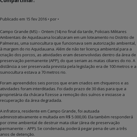
Compartilhar:
Publicado em
15 fev 2016
• por •
Campo Grande (MS) – Ontem (14) no final da tarde, Policiais Militares
Ambientais de Aquidauana localizaram em um loteamento no Distrito de
Palmeiras, uma suinocultura que funcionava sem autorização ambiental,
à margem do rio Aquidauana. Além de não ter licença ambiental para a
criação dos porcos, as atividades eram desenvolvidas dentro da área de
preservação permanente (APP), do que seriam as matas ciliares do rio. A
distância a ser preservada prevista pela legislação era de 100 metros e a
suinocultura estava a 70 metros rio.
Foram apreendidos seis porcos que eram criados em chiqueiros e as
atividades foram interditadas. Foi dado prazo de 30 dias para que a
proprietária da chácara fizesse a remoção dos suínos e iniciasse a
recuperação da área degradada.
A infratora, residente em Campo Grande, foi autuada
administrativamente e multada em R$ 5.000,00. Ela também responderá
por crime ambiental de destruir mata ciliar (área de preservação
permanente – APP). Se condenada, poderá pegar pena de um a três
anos de detenção.