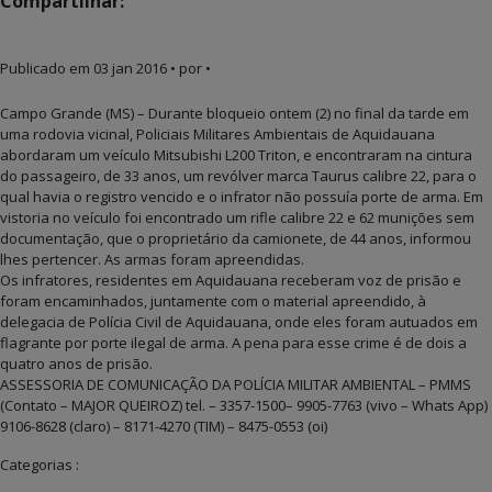
Compartilhar:
Publicado em
03 jan 2016
• por •
Campo Grande (MS) – Durante bloqueio ontem (2) no final da tarde em
uma rodovia vicinal, Policiais Militares Ambientais de Aquidauana
abordaram um veículo Mitsubishi L200 Triton, e encontraram na cintura
do passageiro, de 33 anos, um revólver marca Taurus calibre 22, para o
qual havia o registro vencido e o infrator não possuía porte de arma. Em
vistoria no veículo foi encontrado um rifle calibre 22 e 62 munições sem
documentação, que o proprietário da camionete, de 44 anos, informou
lhes pertencer. As armas foram apreendidas.
Os infratores, residentes em Aquidauana receberam voz de prisão e
foram encaminhados, juntamente com o material apreendido, à
delegacia de Polícia Civil de Aquidauana, onde eles foram autuados em
flagrante por porte ilegal de arma. A pena para esse crime é de dois a
quatro anos de prisão.
ASSESSORIA DE COMUNICAÇÃO DA POLÍCIA MILITAR AMBIENTAL – PMMS
(Contato – MAJOR QUEIROZ) tel. – 3357-1500– 9905-7763 (vivo – Whats App)
9106-8628 (claro) – 8171-4270 (TIM) – 8475-0553 (oi)
Categorias :