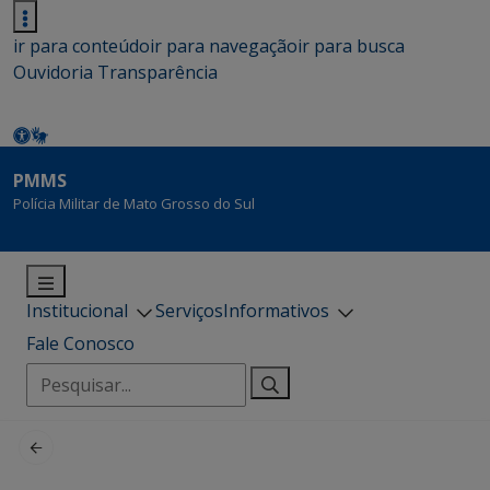
ir para conteúdo
ir para navegação
ir para busca
Ouvidoria
Transparência
PMMS
Polícia Militar de Mato Grosso do Sul
Institucional
Serviços
Informativos
Fale Conosco
Pesquisar
por: