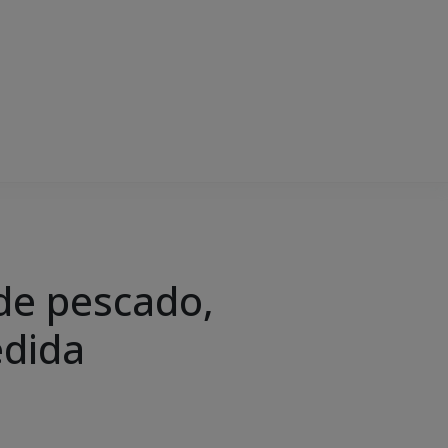
de pescado,
edida