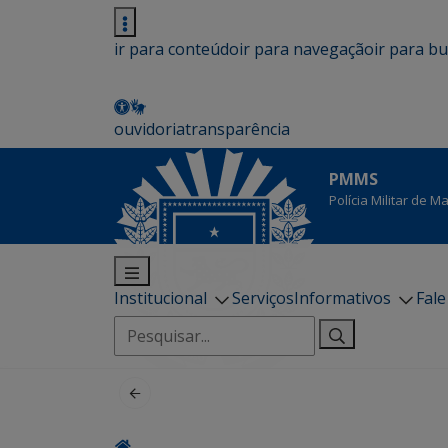
ir para conteúdo
ir para navegação
ir para b
ouvidoria
transparência
PMMS
Polícia Militar de 
Institucional
Serviços
Informativos
Fal
Pesquisar
por: