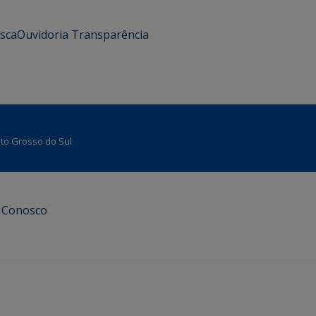
usca
Ouvidoria
Transparência
Mato Grosso do Sul
e Conosco