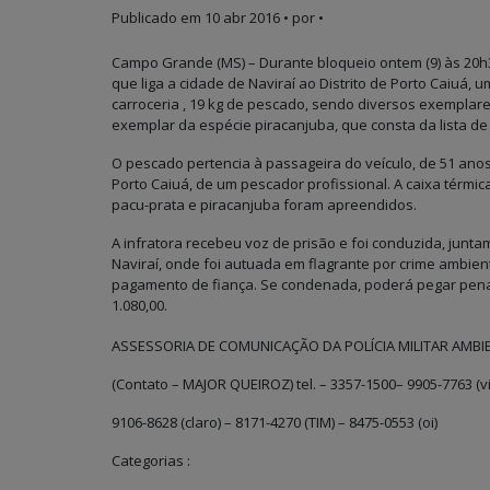
Publicado em
10 abr 2016
• por •
Campo Grande (MS) – Durante bloqueio ontem (9) às 20h30
que liga a cidade de Naviraí ao Distrito de Porto Caiuá,
carroceria , 19 kg de pescado, sendo diversos exemplar
exemplar da espécie piracanjuba, que consta da lista de
O pescado pertencia à passageira do veículo, de 51 anos
Porto Caiuá, de um pescador profissional. A caixa térmic
pacu-prata e piracanjuba foram apreendidos.
A infratora recebeu voz de prisão e foi conduzida, juntam
Naviraí, onde foi autuada em flagrante por crime ambien
pagamento de fiança. Se condenada, poderá pegar pena
1.080,00.
ASSESSORIA DE COMUNICAÇÃO DA POLÍCIA MILITAR AMBI
(Contato – MAJOR QUEIROZ) tel. – 3357-1500– 9905-7763 (v
9106-8628 (claro) – 8171-4270 (TIM) – 8475-0553 (oi)
Categorias :