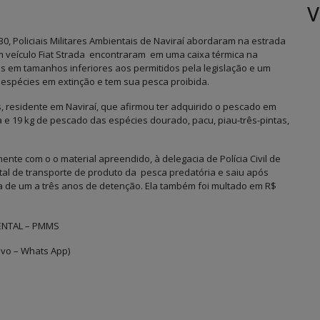
V
, Policiais Militares Ambientais de Naviraí abordaram na estrada
 um veículo Fiat Strada encontraram em uma caixa térmica na
es em tamanhos inferiores aos permitidos pela legislação e um
 espécies em extinção e tem sua pesca proibida.
, residente em Naviraí, que afirmou ter adquirido o pescado em
a e 19 kg de pescado das espécies dourado, pacu, piau-três-pintas,
ente com o o material apreendido, à delegacia de Polícia Civil de
tal de transporte de produto da pesca predatória e saiu após
 de um a três anos de detenção. Ela também foi multado em R$
ENTAL – PMMS
ivo – Whats App)