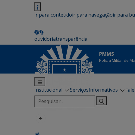
ir para conteúdo
ir para navegação
ir para b
ouvidoria
transparência
PMMS
Polícia Militar de 
Institucional
Serviços
Informativos
Fal
Pesquisar
por: