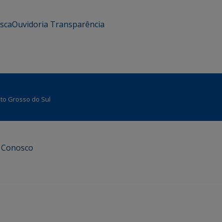
usca
Ouvidoria
Transparência
Mato Grosso do Sul
e Conosco