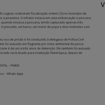
V
ês Lagoas realizaram fiscalização ontem (12) no município de
te a piracema. O infrator estava em uma embarcação e pescava
, quando iniciava a pescaria, tendo capturado apenas três
. O pescado, um barco, um motor de popa e dois molinetes com
eu voz de prisão e foi conduzido à delegacia de Polícia Civil
ele foi autuado em flagrante por crime ambiental de pesca
 crime é de um a três anos de detenção. Ele também foi autuado
scado será doado para instituição filantrópica, depois de
ENTAL – PMMS
ivo – Whats App)