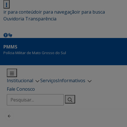
ir para conteúdo
ir para navegação
ir para busca
Ouvidoria
Transparência
PMMS
Polícia Militar de Mato Grosso do Sul
Institucional
Serviços
Informativos
Fale Conosco
Pesquisar
por: