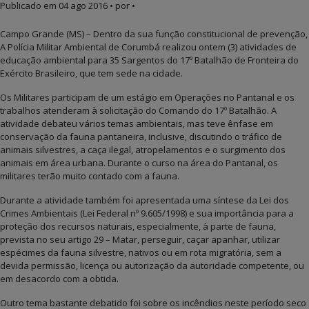
Publicado em
04 ago 2016
• por •
Campo Grande (MS) – Dentro da sua função constitucional de prevenção,
A Polícia Militar Ambiental de Corumbá realizou ontem (3) atividades de
educação ambiental para 35 Sargentos do 17º Batalhão de Fronteira do
Exército Brasileiro, que tem sede na cidade.
Os Militares participam de um estágio em Operações no Pantanal e os
trabalhos atenderam à solicitação do Comando do 17º Batalhão. A
atividade debateu vários temas ambientais, mas teve ênfase em
conservação da fauna pantaneira, inclusive, discutindo o tráfico de
animais silvestres, a caça ilegal, atropelamentos e o surgimento dos
animais em área urbana. Durante o curso na área do Pantanal, os
militares terão muito contado com a fauna.
Durante a atividade também foi apresentada uma síntese da Lei dos
Crimes Ambientais (Lei Federal nº 9.605/1998) e sua importância para a
proteção dos recursos naturais, especialmente, à parte de fauna,
prevista no seu artigo 29 – Matar, perseguir, caçar apanhar, utilizar
espécimes da fauna silvestre, nativos ou em rota migratória, sem a
devida permissão, licença ou autorização da autoridade competente, ou
em desacordo com a obtida.
Outro tema bastante debatido foi sobre os incêndios neste período seco