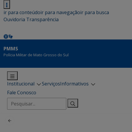
ir para conteúdo
ir para navegação
ir para busca
Ouvidoria
Transparência
PMMS
Polícia Militar de Mato Grosso do Sul
Institucional
Serviços
Informativos
Fale Conosco
Pesquisar
por: