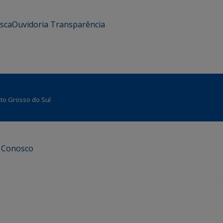
usca
Ouvidoria
Transparência
Mato Grosso do Sul
e Conosco