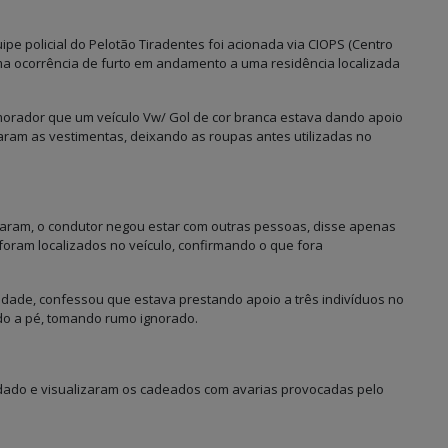
pe policial do Pelotão Tiradentes foi acionada via CIOPS (Centro
a ocorrência de furto em andamento a uma residência localizada
morador que um veículo Vw/ Gol de cor branca estava dando apoio
caram as vestimentas, deixando as roupas antes utilizadas no
rdaram, o condutor negou estar com outras pessoas, disse apenas
oram localizados no veículo, confirmando o que fora
idade, confessou que estava prestando apoio a três indivíduos no
do a pé, tomando rumo ignorado.
rdado e visualizaram os cadeados com avarias provocadas pelo