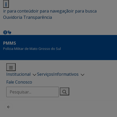
ir para conteúdo
ir para navegação
ir para busca
Ouvidoria
Transparência
PMMS
Polícia Militar de Mato Grosso do Sul
Institucional
Serviços
Informativos
Fale Conosco
Pesquisar
por: