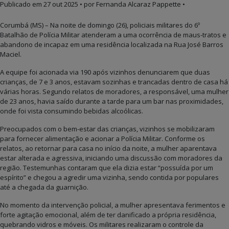
Publicado em
27 out 2025
• por Fernanda Alcaraz Pappette •
Corumbá (MS) – Na noite de domingo (26), policiais militares do 6º
Batalhão de Polícia Militar atenderam a uma ocorrência de maus-tratos e
abandono de incapaz em uma residência localizada na Rua José Barros
Maciel.
A equipe foi acionada via 190 após vizinhos denunciarem que duas
crianças, de 7 e 3 anos, estavam sozinhas e trancadas dentro de casa há
várias horas. Segundo relatos de moradores, a responsável, uma mulher
de 23 anos, havia saído durante a tarde para um bar nas proximidades,
onde foi vista consumindo bebidas alcoólicas.
Preocupados com o bem-estar das crianças, vizinhos se mobilizaram
para fornecer alimentação e acionar a Polícia Militar. Conforme os
relatos, ao retornar para casa no início da noite, a mulher aparentava
estar alterada e agressiva, iniciando uma discussão com moradores da
região. Testemunhas contaram que ela dizia estar “possuída por um
espírito” e chegou a agredir uma vizinha, sendo contida por populares
até a chegada da guarnição.
No momento da intervenção policial, a mulher apresentava ferimentos e
forte agitação emocional, além de ter danificado a própria residência,
quebrando vidros e móveis. Os militares realizaram o controle da