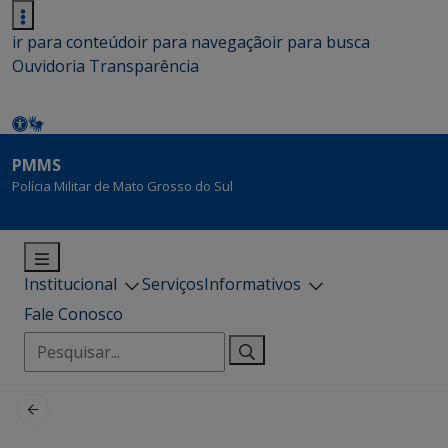
ir para conteúdo
ir para navegação
ir para busca
Ouvidoria
Transparência
PMMS
Polícia Militar de Mato Grosso do Sul
Institucional
Serviços
Informativos
Fale Conosco
Pesquisar
por: