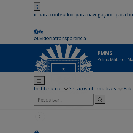
ir para conteúdo
ir para navegação
ir para b
ouvidoria
transparência
PMMS
Polícia Militar de 
Institucional
Serviços
Informativos
Fal
Pesquisar
por: