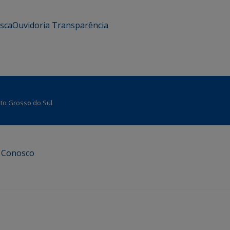
usca
Ouvidoria
Transparência
Mato Grosso do Sul
e Conosco