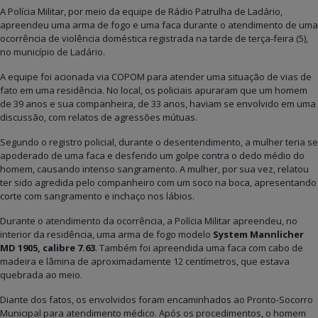
A Polícia Militar, por meio da equipe de Rádio Patrulha de Ladário,
apreendeu uma arma de fogo e uma faca durante o atendimento de uma
ocorrência de violência doméstica registrada na tarde de terça-feira (5),
no município de Ladário.
A equipe foi acionada via COPOM para atender uma situação de vias de
fato em uma residência. No local, os policiais apuraram que um homem
de 39 anos e sua companheira, de 33 anos, haviam se envolvido em uma
discussão, com relatos de agressões mútuas.
Segundo o registro policial, durante o desentendimento, a mulher teria se
apoderado de uma faca e desferido um golpe contra o dedo médio do
homem, causando intenso sangramento. A mulher, por sua vez, relatou
ter sido agredida pelo companheiro com um soco na boca, apresentando
corte com sangramento e inchaço nos lábios.
Durante o atendimento da ocorrência, a Polícia Militar apreendeu, no
interior da residência, uma arma de fogo modelo
System Mannlicher
MD 1905, calibre 7.63
. Também foi apreendida uma faca com cabo de
madeira e lâmina de aproximadamente 12 centímetros, que estava
quebrada ao meio.
Diante dos fatos, os envolvidos foram encaminhados ao Pronto-Socorro
Municipal para atendimento médico. Após os procedimentos, o homem