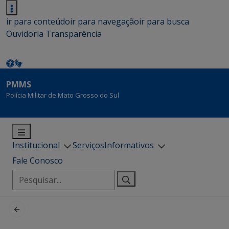
ir para conteúdo
ir para navegação
ir para busca
Ouvidoria
Transparência
PMMS
Polícia Militar de Mato Grosso do Sul
Institucional
Serviços
Informativos
Fale Conosco
Pesquisar
por: