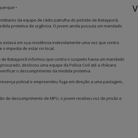
V
querque •
 militares da equipe de rádio patrulha do pelotão de Batayporã,
dida protetiva de urgência. O jovem ainda possuía um mandado
neto estava em sua residência indevidamente uma vez que contra
 o impedia de estar no local.
o de Batayporã informou que contra o suspeito havia um mandado
 procurado, deslocou uma equipe da Polícia Civil até a chácara
erificar o descumprimento da medida protetiva.
 presença policial e empreendeu fuga em direção a uma pastagem,
ção de descumprimento de MPU, o jovem recebeu voz de prisão e