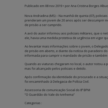
Publicado em
08 nov 2019
• por Ana Cristina Borges Albu
Nova Andradina (MS) – Na manhã de quinta (07), policiais
prenderam um jovem de 20 anos após ser descumprir me
de prisão a ser cumprido.
A avó do autor informou aos policiais militares, que o 
ele, havia uma medida protetiva de urgência em vigor que
Ao levantar mais informações sobre o jovem, o Delegad
de prisão em aberto, e diante da notícia do paradeiro do
informada para cumprir o mandado de prisão e também v
Quando as viaturas chegaram no local, o autor notou a
mas foi alcançado pelos policiais e detido.
Após confirmação da identidade do procurado e a situa
foi encaminhado à Delegacia de Polícia Civil.
Assessoria de comunicação Social do 8º BPM
“O Guardião do Vale do Ivinhema”
Categorias :