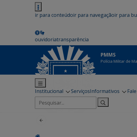
ir para conteúdo
ir para navegação
ir para b
ouvidoria
transparência
PMMS
Polícia Militar de 
Institucional
Serviços
Informativos
Fal
Pesquisar
por: