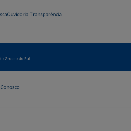
usca
Ouvidoria
Transparência
Mato Grosso do Sul
e Conosco