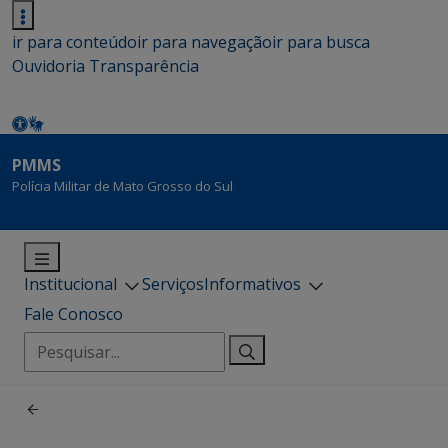
ir para conteúdo
ir para navegação
ir para busca
Ouvidoria
Transparência
PMMS
Polícia Militar de Mato Grosso do Sul
Institucional
Serviços
Informativos
Fale Conosco
Pesquisar
por: