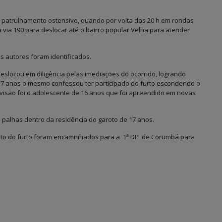
 em patrulhamento ostensivo, quando por volta das 20 h em rondas
da via 190 para deslocar até o bairro popular Velha para atender
s autores foram identificados.
deslocou em diligência pelas imediações do ocorrido, logrando
17 anos o mesmo confessou ter participado do furto escondendo o
evisão foi o adolescente de 16 anos que foi apreendido em novas
 palhas dentro da residência do garoto de 17 anos.
jeto do furto foram encaminhados para a 1ª DP de Corumbá para