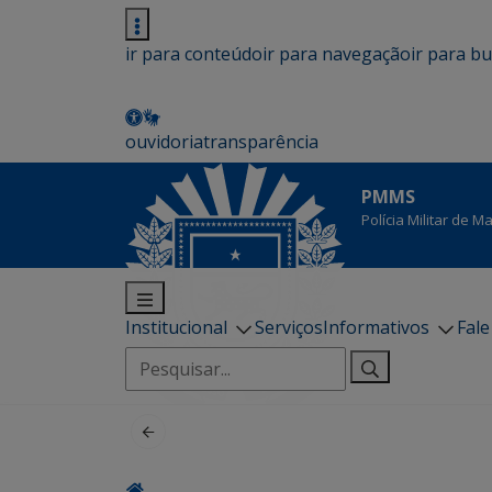
ir para conteúdo
ir para navegação
ir para b
ouvidoria
transparência
PMMS
Polícia Militar de 
Institucional
Serviços
Informativos
Fal
Pesquisar
por: