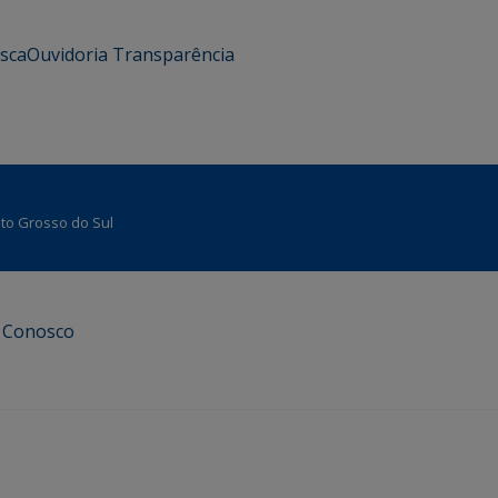
usca
Ouvidoria
Transparência
Mato Grosso do Sul
e Conosco