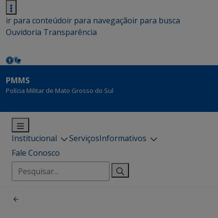
ir para conteúdo
ir para navegação
ir para busca
Ouvidoria
Transparência
PMMS
Polícia Militar de Mato Grosso do Sul
Institucional
Serviços
Informativos
Fale Conosco
Pesquisar
por: