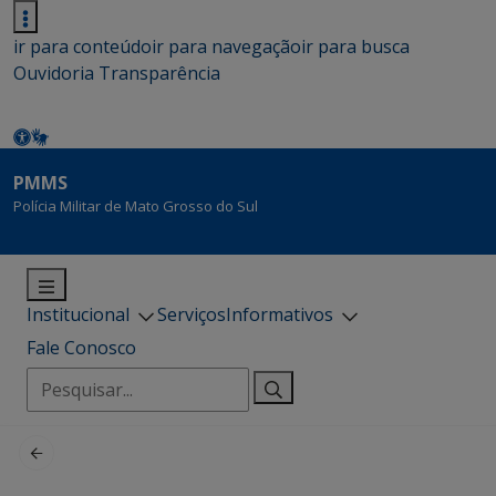
ir para conteúdo
ir para navegação
ir para busca
Ouvidoria
Transparência
PMMS
Polícia Militar de Mato Grosso do Sul
Institucional
Serviços
Informativos
Fale Conosco
Pesquisar
por: