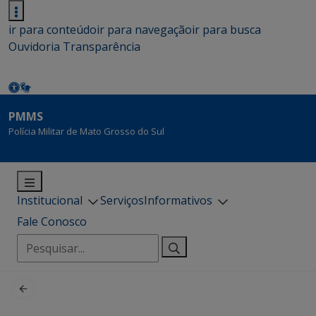
ir para conteúdo
ir para navegação
ir para busca
Ouvidoria
Transparência
PMMS
Polícia Militar de Mato Grosso do Sul
Institucional
Serviços
Informativos
Fale Conosco
Pesquisar
por: