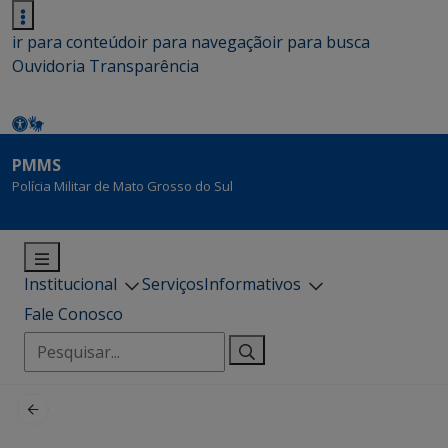
ir para conteúdo
ir para navegação
ir para busca
Ouvidoria
Transparência
PMMS
Polícia Militar de Mato Grosso do Sul
Institucional
Serviços
Informativos
Fale Conosco
Pesquisar
por: